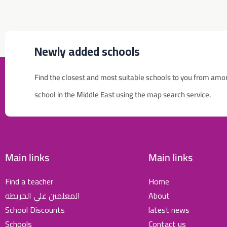
Newly added schools
Find the closest and most suitable schools to you from amo
للإعلان على منصة سكولي وجروب مدارس عالمية وأهلية يشرفنا
school in the Middle East using the map search service.
تواصلكم على الرقم:
(اتصال - واتس)
0568163362
School Discounts
تصفح أقوى العروض!
Main links
Main links
اسحب للأسفل لرؤية المزيد
Find a teacher
Home
المعلمين علي الخريطه
About
جروب فيسبوك
صفحة فيسبوك
انستجرام
School Discounts
latest news
Schools
Contact us