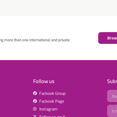
Brows
ng more than one international and private
Follow us
Subs
Name
Facbook Group
Facbook Page
Email
Instagram
Follow us on X