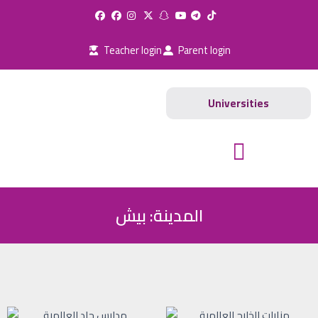
Skip
to
content
Teacher login
Parent login
Universities
Schools and Universities
المدينة: بيش