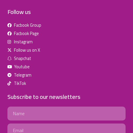
Follow us
Facbook Group
Facbook Page
للإعلان على منصة سكولي وجروب مدارس عالمية وأهلية يشرفنا
Instagram
تواصلكم على الرقم:
(اتصال - واتس)
0568163362
Follow us on X
Snapchat
School Discounts
Youtube
تصفح أقوى العروض! 🔥
Telegram
TikTok
اسحب للأسفل لرؤية المزيد
Subscribe to our newsletters
جروب فيسبوك
صفحة فيسبوك
انستجرام
Name
تويتر (X)
سناب شات
يوتيوب
Email