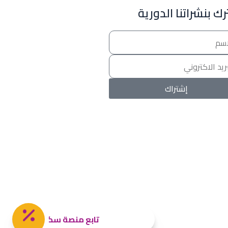
ك بنشراتنا الدورية
خصومات المدارس
تصفح أقوى العروض! 🔥
اسحب للأسفل لرؤية المزيد
إشتراك
جروب فيسبوك
صفحة فيسبوك
انستجرام
تويتر (X)
سناب شات
يوتيوب
تليجرام
تيك توك
واتساب
تابع منصة سكولي و تصفح