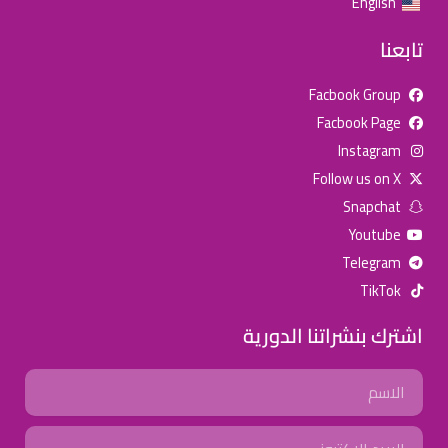
English
تابعنا
Facbook Group
Facbook Page
للإعلان على منصة سكولي وجروب مدارس عالمية وأهلية يشرفنا
Instagram
تواصلكم على الرقم:
0568163362
(اتصال - واتس)
Follow us on X
Snapchat
خصومات المدارس
Youtube
تصفح أقوى العروض!
Telegram
TikTok
اسحب للأسفل لرؤية المزيد
اشترك بنشراتنا الدورية
جروب فيسبوك
صفحة فيسبوك
انستجرام
Name
تويتر (X)
سناب شات
يوتيوب
Email