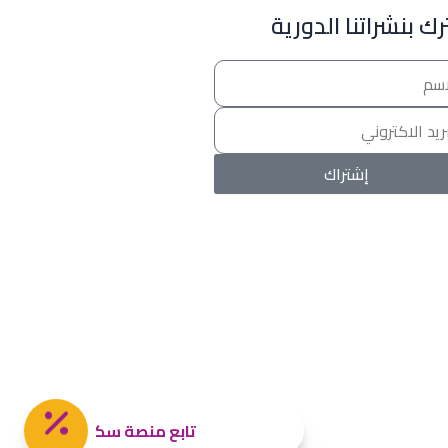
ك بنشراتنا الدورية
خصومات المدارس
تصفح أقوى العروض! 🔥
اسحب للأسفل لرؤية المزيد
إشتراك
جروب فيسبوك
صفحة فيسبوك
انستجرام
تويتر (X)
سناب شات
يوتيوب
تليجرام
تيك توك
واتساب
تابع منصة سكولي و تصفح