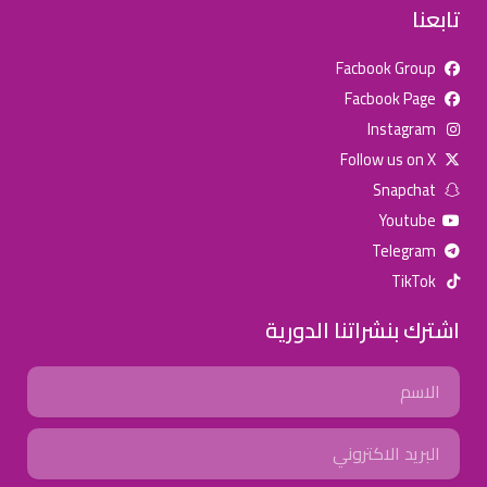
تابعنا
Facbook Group
Facbook Page
للإعلان على منصة سكولي وجروب مدارس عالمية وأهلية يشرفنا
Instagram
تواصلكم على الرقم:
0568163362
(اتصال - واتس)
Follow us on X
Snapchat
خصومات المدارس
Youtube
تصفح أقوى العروض! 🔥
Telegram
TikTok
اسحب للأسفل لرؤية المزيد
اشترك بنشراتنا الدورية
جروب فيسبوك
صفحة فيسبوك
انستجرام
Name
تويتر (X)
سناب شات
يوتيوب
Email