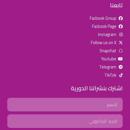
تابعنا
Facbook Group
Facbook Page
للإعلان على منصة سكولي وجروب مدارس عالمية وأهلية يشرفنا
Instagram
تواصلكم على الرقم:
0568163362
(اتصال - واتس)
Follow us on X
Snapchat
خصومات المدارس
Youtube
تصفح أقوى العروض! 🔥
Telegram
TikTok
اسحب للأسفل لرؤية المزيد
اشترك بنشراتنا الدورية
جروب فيسبوك
صفحة فيسبوك
انستجرام
Name
تويتر (X)
سناب شات
يوتيوب
Email