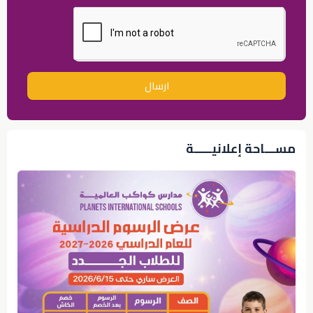
ارسال
مســـاحة إعلانيـــــة