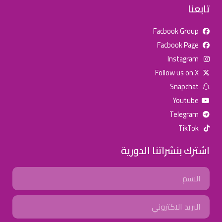
تابعنا
Facbook Group
Facbook Page
للإعلان على منصة سكولي وجروب مدارس عالمية وأهلية يشرفنا
Instagram
تواصلكم على الرقم:
0568163362
(اتصال - واتس)
Follow us on X
Snapchat
خصومات المدارس
Youtube
تصفح أقوى العروض! 🔥
Telegram
TikTok
اسحب للأسفل لرؤية المزيد
اشترك بنشراتنا الدورية
جروب فيسبوك
صفحة فيسبوك
انستجرام
Name
تويتر (X)
سناب شات
يوتيوب
Email