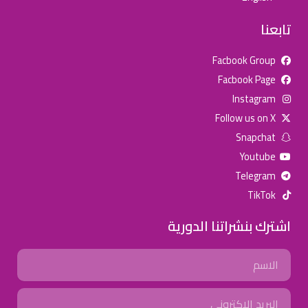
تابعنا
Facbook Group
Facbook Page
للإعلان على منصة سكولي وجروب مدارس عالمية وأهلية يشرفنا
Instagram
تواصلكم على الرقم:
0568163362
(اتصال - واتس)
Follow us on X
Snapchat
خصومات المدارس
Youtube
تصفح أقوى العروض! 🔥
Telegram
TikTok
اسحب للأسفل لرؤية المزيد
اشترك بنشراتنا الدورية
جروب فيسبوك
صفحة فيسبوك
انستجرام
Name
تويتر (X)
سناب شات
يوتيوب
Email