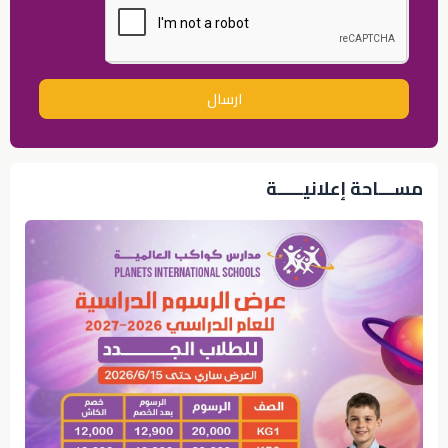
ارسال
مســـاحة إعلانيـــــة