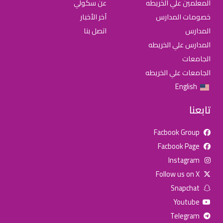
المعلمين علي الخريطه
عن سكولي
خصومات المدارس
آخر الأخبار
المدارس
اتصل بنا
المدارس علي الخريطه
الجامعات
الجامعات علي الخريطه
English
تابعنا
Facbook Group
Facbook Page
للإعلان على منصة سكولي وجروب مدارس عالمية وأهلية يشرفنا
Instagram
تواصلكم على الرقم:
0568163362
(اتصال - واتس)
Follow us on X
Snapchat
خصومات المدارس
Youtube
تصفح أقوى العروض!
Telegram