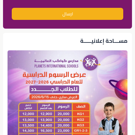
ارسال
مســـاحة إعلانيـــــة