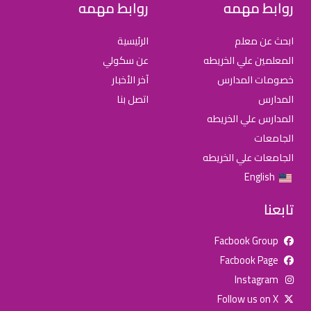
روابط مهمه
روابط مهمه
ابحث عن معلم
الرئيسية
المعلمين علي الخريطه
عن سكولي
خصومات المدارس
آخر الأخبار
المدارس
اتصل بنا
المدارس علي الخريطه
الجامعات
الجامعات علي الخريطه
English
تابعنا
Facbook Group
Facbook Page
للإعلان على منصة سكولي وجروب مدارس عالمية وأهلية يشرفنا
Instagram
تواصلكم على الرقم:
0568163362
(اتصال - واتس)
Follow us on X