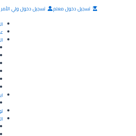
خطي
تسجيل دخول معلم
تسجيل دخول ولي الأمر
لى
لمحتوى
ال
عن
ال
اب
تو
ال