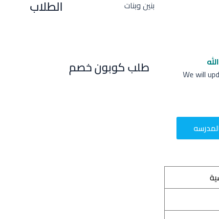
الطلاب
بنين وبنات
لله
طلب كوبون خصم
We will up
لمدرسه
ية