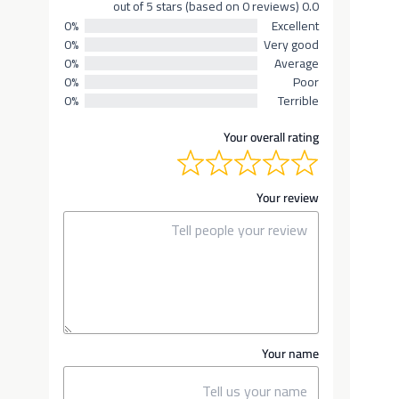
0.0 out of 5 stars (based on 0 reviews)
0%
Excellent
0%
Very good
0%
Average
0%
Poor
0%
Terrible
Your overall rating
Your review
Your name