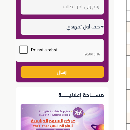
رقم
ولي
أمر
الطالب
الصف
الدراسي
ارسال
مســـاحة إعلانيـــــة