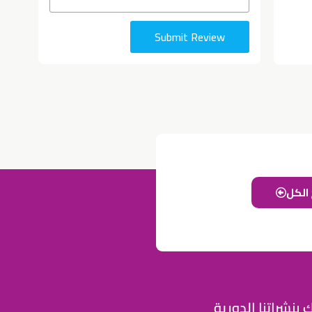
Submit Review
الكل
للإعلان على منصة سكولي وجروب مدارس عالمية وأهلية يشرفنا
تواصلكم على الرقم:
0568163362
(اتصال - واتس)
خصومات المدارس
تصفح أقوى العروض!
 بنشراتنا الدورية