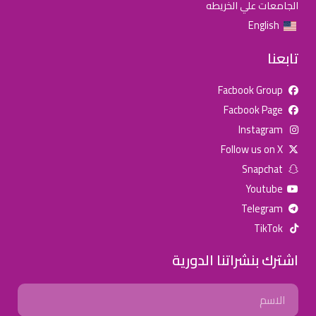
الجامعات علي الخريطه
English
تابعنا
Facbook Group
Facbook Page
للإعلان على منصة سكولي وجروب مدارس عالمية وأهلية يشرفنا
Instagram
تواصلكم على الرقم:
0568163362
(اتصال - واتس)
Follow us on X
Snapchat
خصومات المدارس
Youtube
تصفح أقوى العروض! 🔥
Telegram
TikTok
اسحب للأسفل لرؤية المزيد
اشترك بنشراتنا الدورية
جروب فيسبوك
صفحة فيسبوك
انستجرام
Name