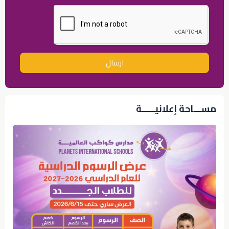
ارسال
مســـاحة إعلانيـــــة