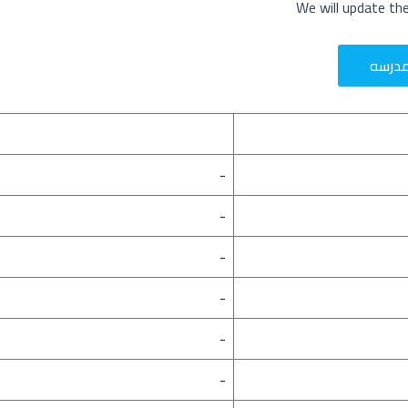
We will update th
مدرسه
-
-
-
-
-
-