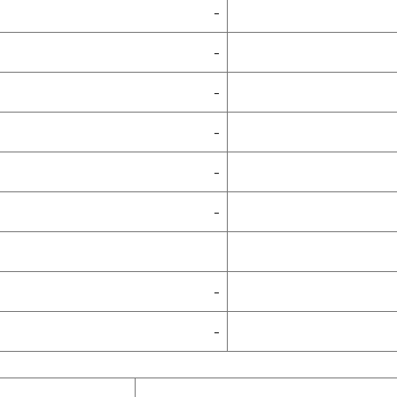
-
-
-
-
-
-
-
-