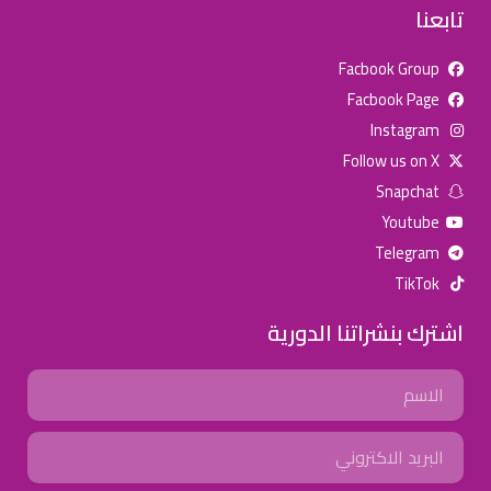
تابعنا
Facbook Group
Facbook Page
للإعلان على منصة سكولي وجروب مدارس عالمية وأهلية يشرفنا
Instagram
تواصلكم على الرقم:
0568163362
(اتصال - واتس)
Follow us on X
Snapchat
خصومات المدارس
Youtube
تصفح أقوى العروض! 🔥
Telegram
TikTok
اسحب للأسفل لرؤية المزيد
اشترك بنشراتنا الدورية
جروب فيسبوك
صفحة فيسبوك
انستجرام
Name
تويتر (X)
سناب شات
يوتيوب
Email