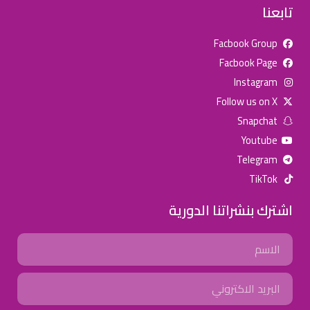
تابعنا
Facbook Group
Facbook Page
للإعلان على منصة سكولي وجروب مدارس عالمية وأهلية يشرفنا
Instagram
تواصلكم على الرقم:
0568163362
(اتصال - واتس)
Follow us on X
Snapchat
خصومات المدارس
Youtube
تصفح أقوى العروض! 🔥
Telegram
TikTok
اسحب للأسفل لرؤية المزيد
اشترك بنشراتنا الدورية
جروب فيسبوك
صفحة فيسبوك
انستجرام
Name
تويتر (X)
سناب شات
يوتيوب
Email