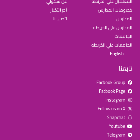
المعلمين علي الخريطه
عن سكولي
خصومات المدارس
آخر الأخبار
المدارس
اتصل بنا
المدارس علي الخريطه
الجامعات
الجامعات علي الخريطه
English
تابعنا
Facbook Group
Facbook Page
للإعلان على منصة سكولي وجروب مدارس عالمية وأهلية يشرفنا
Instagram
تواصلكم على الرقم:
0568163362
(اتصال - واتس)
Follow us on X
Snapchat
خصومات المدارس
Youtube
تصفح أقوى العروض! 🔥
Telegram