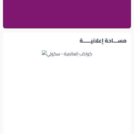
مســـاحة إعلانيـــــة