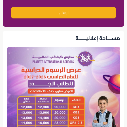
ارسال
مســـاحة إعلانيـــــة