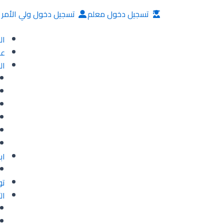
خطي
تسجيل دخول معلم
تسجيل دخول ولي الأمر
لى
لمحتوى
ال
عن
ال
اب
تو
ال