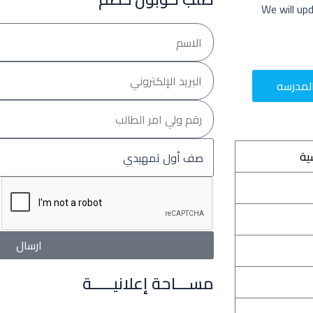
We will up
الاسم
email
لمدرسه
رقم
ولي
أمر
الصف
الطالب
ية
الدراسي
ارسال
مســـاحة إعلانيـــــة