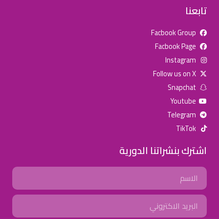
تابعنا
Facbook Group
Facbook Page
للإعلان على منصة سكولي وجروب مدارس عالمية وأهلية يشرفنا
Instagram
تواصلكم على الرقم:
0568163362
(اتصال - واتس)
Follow us on X
Snapchat
خصومات المدارس
Youtube
تصفح أقوى العروض! 🔥
Telegram
TikTok
اسحب للأسفل لرؤية المزيد
اشترك بنشراتنا الدورية
جروب فيسبوك
صفحة فيسبوك
انستجرام
Name
تويتر (X)
سناب شات
يوتيوب
Email