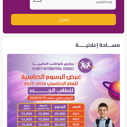
ارسال
مســـاحة إعلانيـــــة