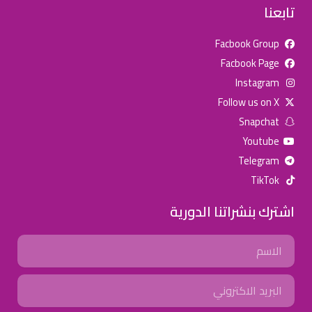
تابعنا
Facbook Group
Facbook Page
للإعلان على منصة سكولي وجروب مدارس عالمية وأهلية يشرفنا
Instagram
تواصلكم على الرقم:
0568163362
(اتصال - واتس)
Follow us on X
Snapchat
خصومات المدارس
Youtube
تصفح أقوى العروض! 🔥
Telegram
TikTok
اسحب للأسفل لرؤية المزيد
اشترك بنشراتنا الدورية
جروب فيسبوك
صفحة فيسبوك
انستجرام
Name
تويتر (X)
سناب شات
يوتيوب
Email