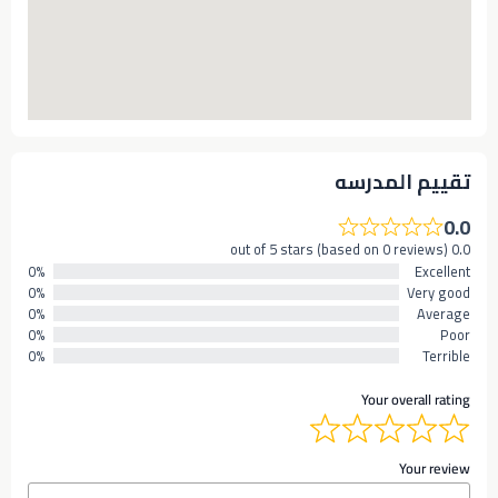
تقييم المدرسه
0.0
0.0 out of 5 stars (based on 0 reviews)
0%
Excellent
0%
Very good
0%
Average
0%
Poor
0%
Terrible
Your overall rating
Your review