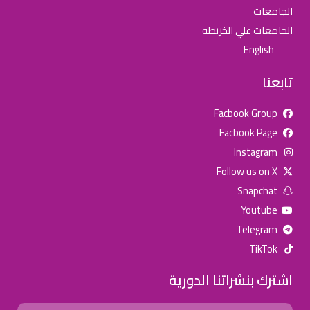
الجامعات
الجامعات علي الخريطه
English
تابعنا
Facbook Group
Facbook Page
للإعلان على منصة سكولي وجروب مدارس عالمية وأهلية يشرفنا
Instagram
تواصلكم على الرقم:
0568163362
(اتصال - واتس)
Follow us on X
Snapchat
خصومات المدارس
Youtube
تصفح أقوى العروض! 🔥
Telegram
TikTok
اسحب للأسفل لرؤية المزيد
اشترك بنشراتنا الدورية
جروب فيسبوك
صفحة فيسبوك
انستجرام
Name