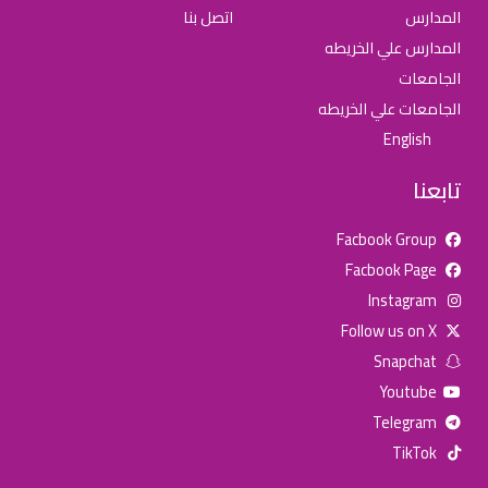
المدارس
اتصل بنا
المدارس علي الخريطه
الجامعات
الجامعات علي الخريطه
English
تابعنا
Facbook Group
Facbook Page
للإعلان على منصة سكولي وجروب مدارس عالمية وأهلية يشرفنا
Instagram
تواصلكم على الرقم:
0568163362
(اتصال - واتس)
Follow us on X
Snapchat
خصومات المدارس
Youtube
تصفح أقوى العروض! 🔥
Telegram
TikTok
اسحب للأسفل لرؤية المزيد