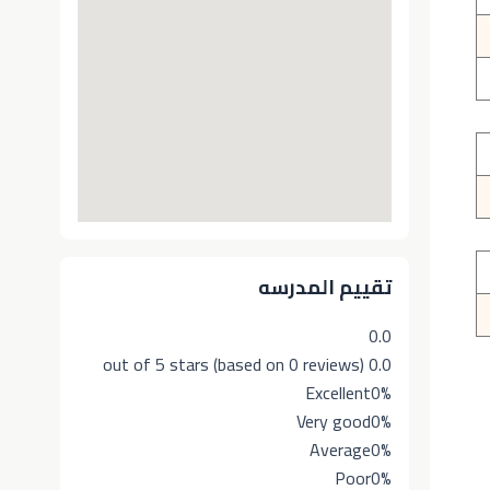
تقييم المدرسه
0.0
0.0 out of 5 stars (based on 0 reviews)
Excellent
0%
Very good
0%
Average
0%
Poor
0%