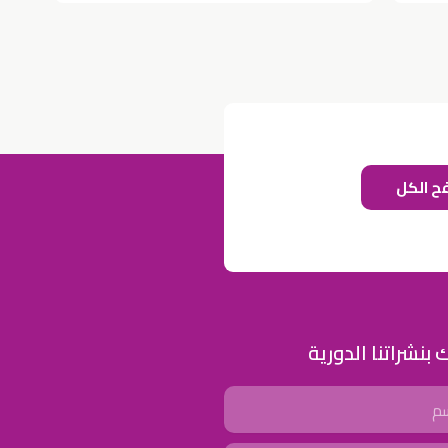
ح الكل
للإعلان على منصة سكولي وجروب مدارس عالمية وأهلية يشرفنا
تواصلكم على الرقم:
0568163362
(اتصال - واتس)
خصومات المدارس
تصفح أقوى العروض! 🔥
 بنشراتنا الدورية
اسحب للأسفل لرؤية المزيد
جروب فيسبوك
صفحة فيسبوك
انستجرام