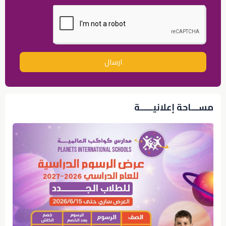
ارسال
مســـاحة إعلانيـــــة