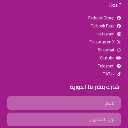
تابعنا
Facbook Group
Facbook Page
للإعلان على منصة سكولي وجروب مدارس عالمية وأهلية يشرفنا
Instagram
تواصلكم على الرقم:
0568163362
(اتصال - واتس)
Follow us on X
Snapchat
خصومات المدارس
Youtube
تصفح أقوى العروض! 🔥
Telegram
TikTok
اسحب للأسفل لرؤية المزيد
اشترك بنشراتنا الدورية
جروب فيسبوك
صفحة فيسبوك
انستجرام
Name
تويتر (X)
سناب شات
يوتيوب
Email