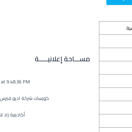
ية
مســـاحة إعلانيـــــة