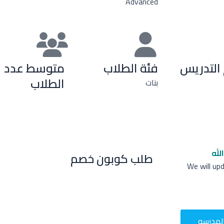
Advanced
التدريس
فئة الطلاب
متوسط عدد
الطلاب
بنات
لله
طلب كوبون خصم
We will up
لمدرسه