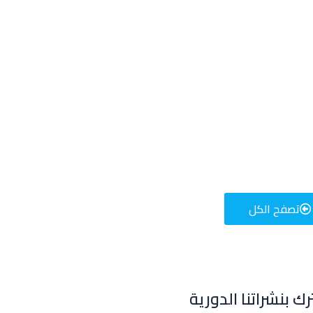
تصفح الكل
للإعلان على منصة سكولي وجروب مدارس عالمية وأهلية يشرفنا
تواصلكم على الرقم:
0568163362
(اتصال - واتس)
ك بنشراتنا الدورية