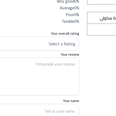
Very good
0%
Average
0%
Poor
0%
ة سكولي
Terrible
0%
Your overall rating
Your review
Your name