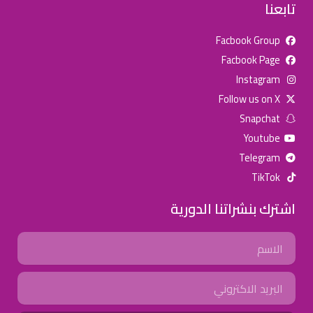
تابعنا
Facbook Group
Facbook Page
للإعلان على منصة سكولي وجروب مدارس عالمية وأهلية يشرفنا
Instagram
تواصلكم على الرقم:
0568163362
(اتصال - واتس)
Follow us on X
Snapchat
خصومات المدارس
Youtube
تصفح أقوى العروض! 🔥
Telegram
TikTok
اسحب للأسفل لرؤية المزيد
اشترك بنشراتنا الدورية
جروب فيسبوك
صفحة فيسبوك
انستجرام
Name
تويتر (X)
سناب شات
يوتيوب
Email