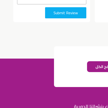
Submit Review
ح الكل
للإعلان على منصة سكولي وجروب مدارس عالمية وأهلية يشرفنا
تواصلكم على الرقم:
0568163362
(اتصال - واتس)
خصومات المدارس
تصفح أقوى العروض!
 بنشراتنا الدورية