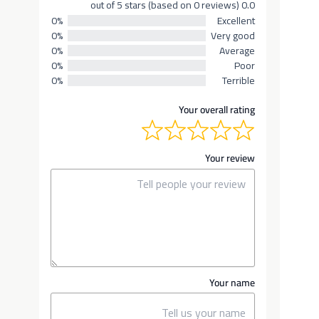
0.0 out of 5 stars (based on 0 reviews)
0%
Excellent
0%
Very good
0%
Average
0%
Poor
0%
Terrible
Your overall rating
Your review
Your name