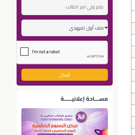
رقم
ولي
أمر
الطالب
الصف
الدراسي
ارسال
مســـاحة إعلانيـــــة