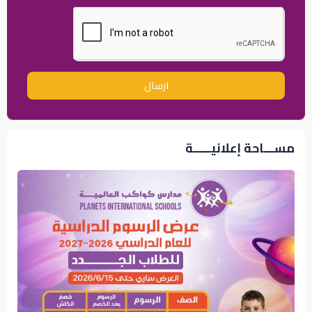
ارسال
مســـاحة إعلانيـــــة