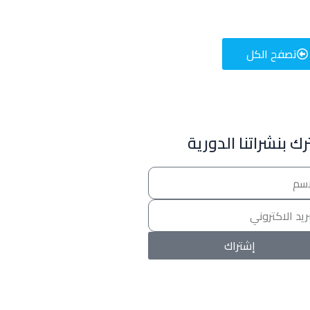
تصفح الكل
للإعلان على منصة سكولي وجروب مدارس عالمية وأهلية يشرفنا
تواصلكم على الرقم:
0568163362
(اتصال - واتس)
ك بنشراتنا الدورية
خصومات المدارس
تصفح أقوى العروض! 🔥
اسحب للأسفل لرؤية المزيد
إشتراك
جروب فيسبوك
صفحة فيسبوك
انستجرام