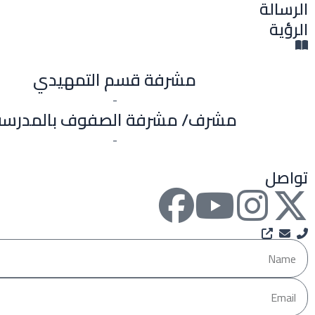
الرسالة
الرؤية
مشرفة قسم التمهيدي
-
مشرف/ مشرفة الصفوف بالمدرسة
-
تواصل
F
Y
I
X
a
o
n
-
Name
c
u
s
t
Email
e
t
t
w