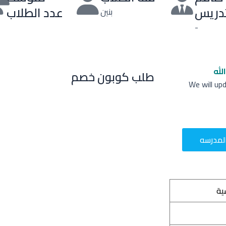
تدريس
عدد الطلاب
بنين
-
لله
طلب كوبون خصم
We will up
لمدرسه
ية