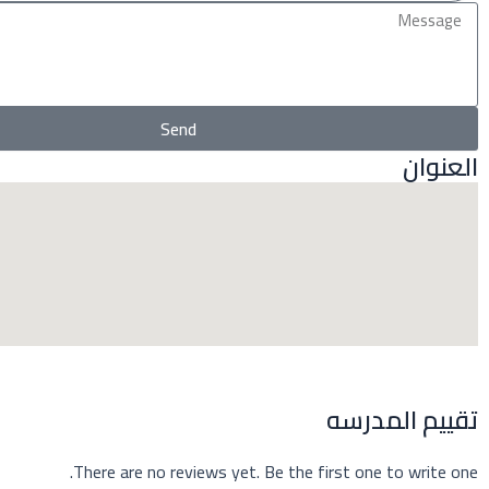
b
u
a
i
Message
o
b
g
t
o
e
r
t
Send
العنوان
k
a
e
m
r
تقييم المدرسه
There are no reviews yet. Be the first one to write one.