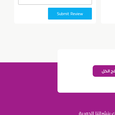
Submit Review
ح الكل
للإعلان على منصة سكولي وجروب مدارس عالمية وأهلية يشرفنا
تواصلكم على الرقم:
0568163362
(اتصال - واتس)
خصومات المدارس
تصفح أقوى العروض! 🔥
 بنشراتنا الدورية