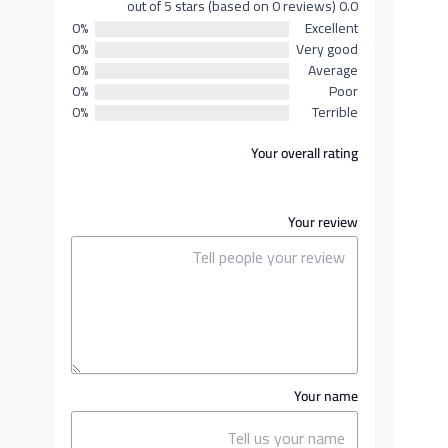
0.0 out of 5 stars (based on 0 reviews)
0%
Excellent
0%
Very good
0%
Average
0%
Poor
0%
Terrible
Your overall rating
Your review
Your name