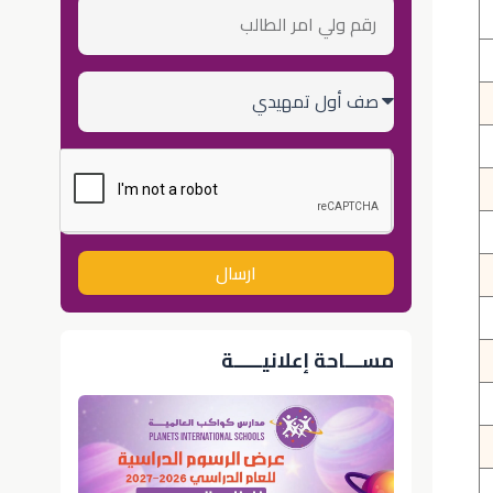
رقم
ولي
أمر
الطالب
الصف
الدراسي
ارسال
مســـاحة إعلانيـــــة