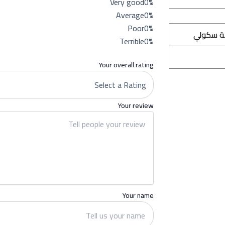
Very good
0%
Average
0%
Poor
0%
ة سكولي
Terrible
0%
Your overall rating
Your review
Your name