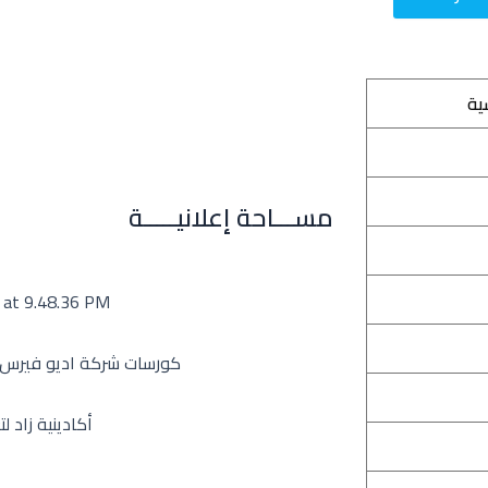
ية
مســـاحة إعلانيـــــة