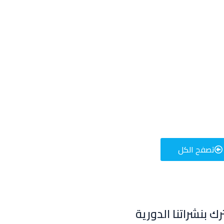
تصفح الكل
للإعلان على منصة سكولي وجروب مدارس عالمية وأهلية يشرفنا
تواصلكم على الرقم:
0568163362
(اتصال - واتس)
ك بنشراتنا الدورية