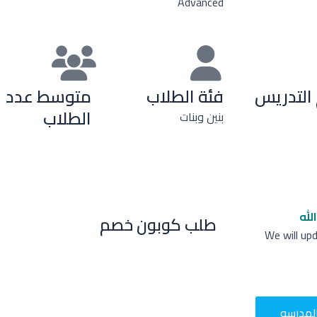
Advanced
التدريس
فئة الطلاب
متوسط عدد
الطلاب
بنين وبنات
لله
طلب كوبون خصم
We will up
لمدرسه