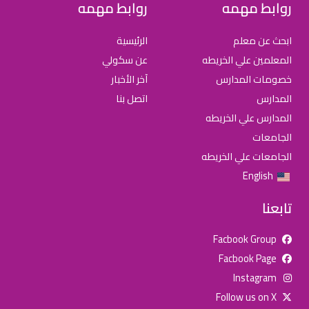
روابط مهمه
روابط مهمه
ابحث عن معلم
الرئيسية
المعلمين علي الخريطه
عن سكولي
خصومات المدارس
آخر الأخبار
المدارس
اتصل بنا
المدارس علي الخريطه
الجامعات
الجامعات علي الخريطه
English
تابعنا
Facbook Group
Facbook Page
للإعلان على منصة سكولي وجروب مدارس عالمية وأهلية يشرفنا
Instagram
تواصلكم على الرقم:
0568163362
(اتصال - واتس)
Follow us on X