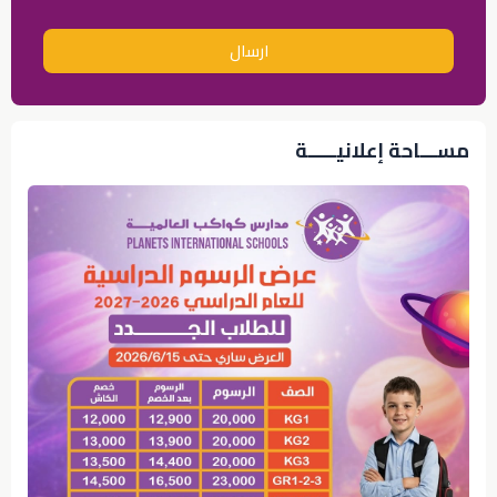
ارسال
مســـاحة إعلانيـــــة