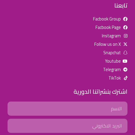
تابعنا
Facbook Group
Facbook Page
للإعلان على منصة سكولي وجروب مدارس عالمية وأهلية يشرفنا
Instagram
تواصلكم على الرقم:
0568163362
(اتصال - واتس)
Follow us on X
Snapchat
خصومات المدارس
Youtube
تصفح أقوى العروض! 🔥
Telegram
TikTok
اسحب للأسفل لرؤية المزيد
اشترك بنشراتنا الدورية
جروب فيسبوك
صفحة فيسبوك
انستجرام
Name
تويتر (X)
سناب شات
يوتيوب
Email