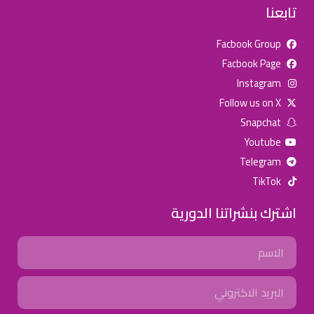
تابعنا
Facbook Group
Facbook Page
للإعلان على منصة سكولي وجروب مدارس عالمية وأهلية يشرفنا
Instagram
تواصلكم على الرقم:
0568163362
(اتصال - واتس)
Follow us on X
Snapchat
خصومات المدارس
Youtube
تصفح أقوى العروض! 🔥
Telegram
TikTok
اسحب للأسفل لرؤية المزيد
اشترك بنشراتنا الدورية
جروب فيسبوك
صفحة فيسبوك
انستجرام
Name
تويتر (X)
سناب شات
يوتيوب
Email