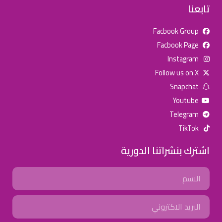
تابعنا
Facbook Group
Facbook Page
للإعلان على منصة سكولي وجروب مدارس عالمية وأهلية يشرفنا
Instagram
تواصلكم على الرقم:
0568163362
(اتصال - واتس)
Follow us on X
Snapchat
خصومات المدارس
Youtube
تصفح أقوى العروض! 🔥
Telegram
TikTok
اسحب للأسفل لرؤية المزيد
اشترك بنشراتنا الدورية
جروب فيسبوك
صفحة فيسبوك
انستجرام
Name
تويتر (X)
سناب شات
يوتيوب
Email