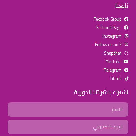
تابعنا
Facbook Group
Facbook Page
للإعلان على منصة سكولي وجروب مدارس عالمية وأهلية يشرفنا
Instagram
تواصلكم على الرقم:
0568163362
(اتصال - واتس)
Follow us on X
Snapchat
خصومات المدارس
Youtube
تصفح أقوى العروض! 🔥
Telegram
TikTok
اسحب للأسفل لرؤية المزيد
اشترك بنشراتنا الدورية
جروب فيسبوك
صفحة فيسبوك
انستجرام
Name
تويتر (X)
سناب شات
يوتيوب
Email