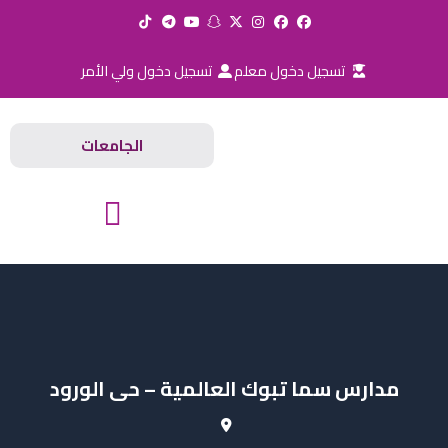
خطي
لى
لمحتوى
تسجيل دخول معلم
تسجيل دخول ولي الأمر
الجامعات
المدارس والجامعات
مدارس سما تبوك العالمية – حى الورود