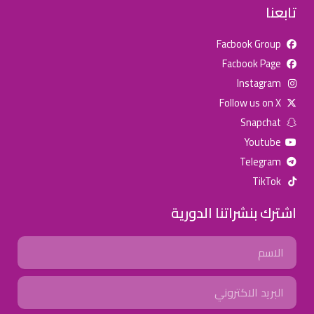
تابعنا
Facbook Group
Facbook Page
للإعلان على منصة سكولي وجروب مدارس عالمية وأهلية يشرفنا
Instagram
تواصلكم على الرقم:
0568163362
(اتصال - واتس)
Follow us on X
Snapchat
خصومات المدارس
Youtube
تصفح أقوى العروض! 🔥
Telegram
TikTok
اسحب للأسفل لرؤية المزيد
اشترك بنشراتنا الدورية
جروب فيسبوك
صفحة فيسبوك
انستجرام
Name
تويتر (X)
سناب شات
يوتيوب
Email