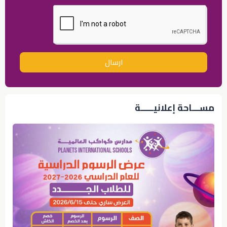
ارسال
مســـاحة إعلانيـــــة