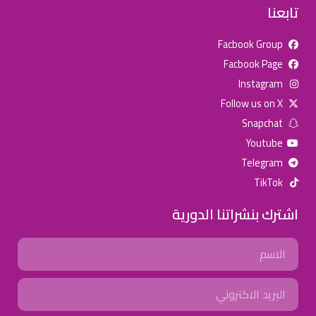
تابعنا
Facbook Group
Facbook Page
للإعلان على منصة سكولي وجروب مدارس عالمية وأهلية يشرفنا
Instagram
تواصلكم على الرقم:
0568163362
(اتصال - واتس)
Follow us on X
Snapchat
خصومات المدارس
Youtube
تصفح أقوى العروض! 🔥
Telegram
TikTok
اسحب للأسفل لرؤية المزيد
اشترك بنشراتنا الدورية
جروب فيسبوك
صفحة فيسبوك
انستجرام
Name
تويتر (X)
سناب شات
يوتيوب
Email