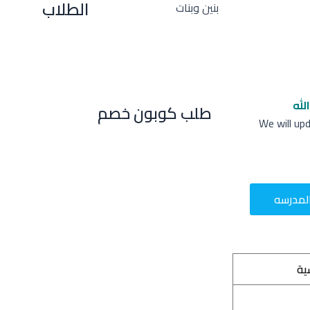
الطلاب
بنين وبنات
لله
طلب كوبون خصم
We will up
لمدرسه
ية