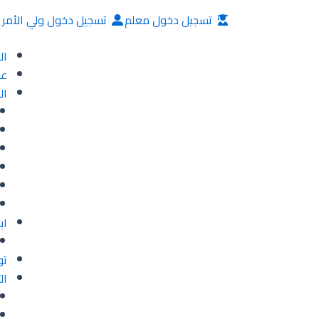
خطي
تسجيل دخول معلم
تسجيل دخول ولي الأمر
لى
لمحتوى
ال
عن
ال
اب
تو
ال