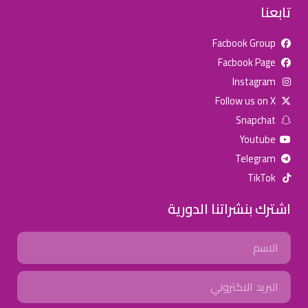
تابعنا
Facbook Group
Facbook Page
للإعلان على منصة سكولي وجروب مدارس عالمية وأهلية يشرفنا
Instagram
تواصلكم على الرقم:
0568163362
(اتصال - واتس)
Follow us on X
Snapchat
خصومات المدارس
Youtube
تصفح أقوى العروض! 🔥
Telegram
TikTok
اسحب للأسفل لرؤية المزيد
اشترك بنشراتنا الدورية
جروب فيسبوك
صفحة فيسبوك
انستجرام
Name
تويتر (X)
سناب شات
يوتيوب
Email