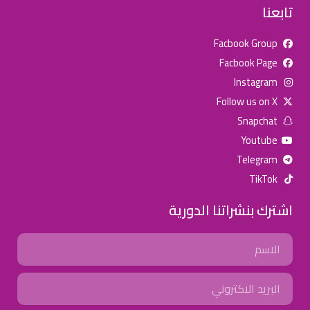
تابعنا
Facbook Group
Facbook Page
للإعلان على منصة سكولي وجروب مدارس عالمية وأهلية يشرفنا
Instagram
تواصلكم على الرقم:
0568163362
(اتصال - واتس)
Follow us on X
Snapchat
خصومات المدارس
Youtube
تصفح أقوى العروض! 🔥
Telegram
TikTok
اسحب للأسفل لرؤية المزيد
اشترك بنشراتنا الدورية
جروب فيسبوك
صفحة فيسبوك
انستجرام
Name
تويتر (X)
سناب شات
يوتيوب
Email